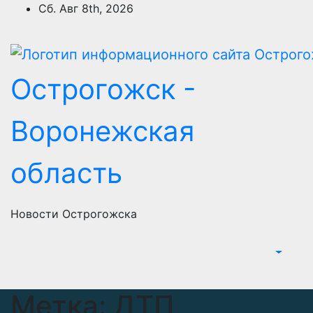
Перейти
Сб. Авг 8th, 2026
к
содержимому
Острогожск -
Воронежская
область
Новости Острогожска
Метка:
ДТП