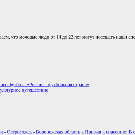
аем, что молодые люди от 14 до 22 лет могут посещать наши сп
ого футбола «Россия – футбольная страна»
культурное путешествие
и - Острогожск - Воронежская область
к
Призыв к спасению: В 