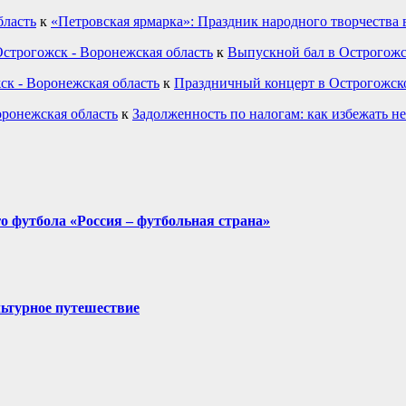
бласть
к
«Петровская ярмарка»: Праздник народного творчества 
строгожск - Воронежская область
к
Выпускной бал в Острогожс
ск - Воронежская область
к
Праздничный концерт в Острогожск
оронежская область
к
Задолженность по налогам: как избежать н
о футбола «Россия – футбольная страна»
льтурное путешествие