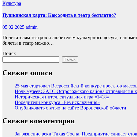
Культура
Пушкинская карта: Как ходить в театр бесплатно?
05.02.2025
admin
Почитателям театров и любителям культурного досуга, напомин
билеты в театр можно…
Поиск
Поиск
Свежие записи
25 мая стартовал Всероссийский конкурс проектов массов
Ночь музеев: ЗАГС Острогожского района отправился в 
Историческая интеллектуальная игра «1418»
Победители конкурса «Без исключения»
Опубликовать статью на сайте Воронежской области
Свежие комментарии
Загрязнение реки Тихая Сосна. Предприятие сливает сток