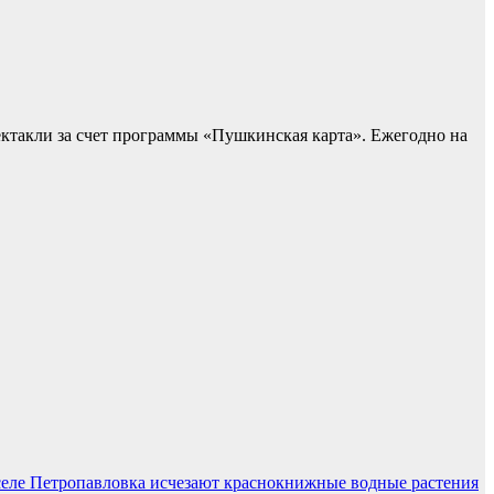
ектакли за счет программы «Пушкинская карта». Ежегодно на
селе Петропавловка исчезают краснокнижные водные растения