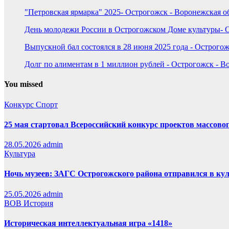
"Петровская ярмарка" 2025- Острогожск - Воронежская о
День молодежи России в Острогожском Доме культуры- О
Выпускной бал состоялся в 28 июня 2025 года - Острогож
Долг по алиментам в 1 миллион рублей - Острогожск - В
You missed
Конкурс
Спорт
25 мая стартовал Всероссийский конкурс проектов массовог
28.05.2026
admin
Культура
Ночь музеев: ЗАГС Острогожского района отправился в ку
25.05.2026
admin
ВОВ
История
Историческая интеллектуальная игра «1418»