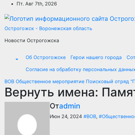
Перейти
Пт. Авг 7th, 2026
к
содержимому
Острогожск - Воронежская область
Новости Острогожска
Об Острогожске
Герои нашего города
Сот
Согласие на обработку персональных данны
ВОВ
Общественное мероприятие
Поисковый отряд "
Вернуть имена: Памя
От
admin
Июн 24, 2024
#ВОВ
,
#Общественно