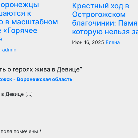
Воронежцы
Крестный ход в
шаются к
Острогожском
ю в масштабном
благочинии: Памя
е «Горячее
которую нельзя з
»
Июн 16, 2025
Елена
5
admin
ь о героях жива в Девице”
ожск - Воронежская область
:
 в Девице […]
 поля помечены
*