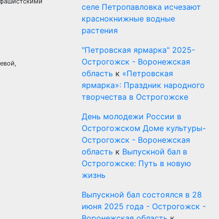
с фашистскими
селе Петропавловка исчезают
краснокнижные водные
:
растения
"Петровская ярмарка" 2025-
Острогожск - Воронежская
евой,
область
к
«Петровская
ярмарка»: Праздник народного
творчества в Острогожске
День молодежи России в
Острогожском Доме культуры-
Острогожск - Воронежская
область
к
Выпускной бал в
Острогожске: Путь в новую
жизнь
Выпускной бал состоялся в 28
июня 2025 года - Острогожск -
Воронежская область
к