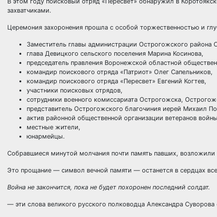
В этом году поисковый отряд «Пересвет» обнаружил в Коротоякс
захватчиками.
Церемония захоронения прошла с особой торжественностью и глу
Заместитель главы администрации Острогожского района С
глава Девицкого сельского поселения Марина Косинова,
председатель правления Воронежской областной обществен
командир поискового отряда «Патриот» Олег Сапельников,
командир поискового отряда «Пересвет» Евгений Когтев,
участники поисковых отрядов,
сотрудники военного комиссариата Острогожска, Острогожс
представитель Острогожского благочиния иерей Михаил По
актив районной общественной организации ветеранов войны
местные жители,
юнармейцы.
Собравшиеся минутой молчания почти память павших, возложили к
Это прощание — символ вечной памяти — останется в сердцах все
Война не закончится, пока не будет похоронен последний солдат.
— эти слова великого русского полководца Александра Суворова 