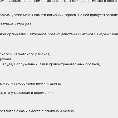
ком сельском поселении останки еще трех бойцов, погибших в бою 
боким уважением к памяти погибших героев. На ней присутствовали
ветлана Хатунцева,
ной организации ветеранов боевых действий «Патриот» Андрей Скал
кого и Репьевского районов,
рубаев,
, труда, Вооруженных Сил и правоохранительных органов,
 месту захоронения венки и цветы.
х, кто участвовал в церемонии.
остаются с нами вместе с памятью и болью.