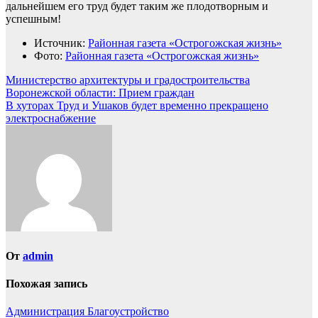
дальнейшем его труд будет таким же плодотворным и
успешным!
Источник:
Районная газета «Острогожская жизнь»
Фото:
Районная газета «Острогожская жизнь»
Навигация
Министерство архитектуры и градостроительства
Воронежской области: Прием граждан
по
В хуторах Труд и Ушаков будет временно прекращено
записям
электроснабжение
От
admin
Похожая запись
Администрация
Благоустройство