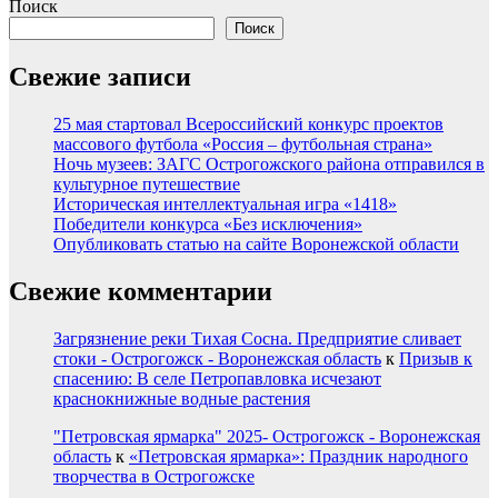
Поиск
Поиск
Свежие записи
25 мая стартовал Всероссийский конкурс проектов
массового футбола «Россия – футбольная страна»
Ночь музеев: ЗАГС Острогожского района отправился в
культурное путешествие
Историческая интеллектуальная игра «1418»
Победители конкурса «Без исключения»
Опубликовать статью на сайте Воронежской области
Свежие комментарии
Загрязнение реки Тихая Сосна. Предприятие сливает
стоки - Острогожск - Воронежская область
к
Призыв к
спасению: В селе Петропавловка исчезают
краснокнижные водные растения
"Петровская ярмарка" 2025- Острогожск - Воронежская
область
к
«Петровская ярмарка»: Праздник народного
творчества в Острогожске