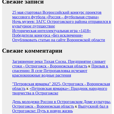
Свежие записи
25 мая стартовал Всероссийский конкурс проектов
массового футбола «Россия – футбольная страна»
Ночь музеев: ЗАГС Острогожского района отправился в
культурное путешествие
Историческая интеллектуальная игра «1418»
Победители конкурса «Без исключения»
Опубликовать статью на сайте Воронежской области
Свежие комментарии
Загрязнение реки Тихая Сосна. Предприятие сливает
стоки - Острогожск - Воронежская область
к
Призыв к
спасению: В селе Петропавловка исчезают
краснокнижные водные растения
"Петровская ярмарка" 2025- Острогожск - Воронежская
область
к
«Петровская ярмарка»: Праздник народного
творчества в Острогожске
День молодежи России в Острогожском Доме культуры-
Острогожск - Воронежская область
к
Выпускной бал в
Острогожске: Путь в новую жизнь