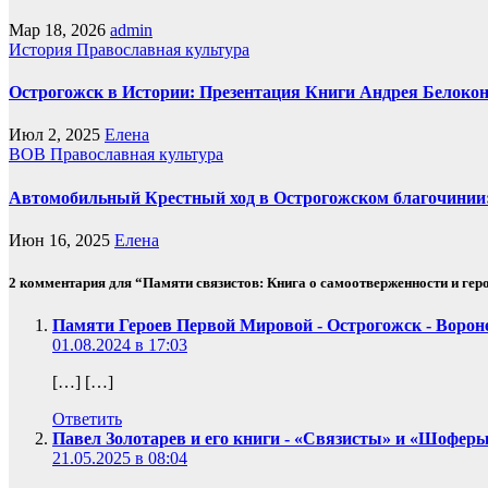
Мар 18, 2026
admin
История
Православная культура
Острогожск в Истории: Презентация Книги Андрея Белоко
Июл 2, 2025
Елена
ВОВ
Православная культура
Автомобильный Крестный ход в Острогожском благочинии:
Июн 16, 2025
Елена
2 комментария для “Памяти связистов: Книга о самоотверженности и гер
Памяти Героев Первой Мировой - Острогожск - Ворон
01.08.2024 в 17:03
[…] […]
Ответить
Павел Золотарев и его книги - «Связисты» и «Шоферы
21.05.2025 в 08:04