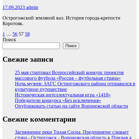
17.09.2023
admin
Острогожский земляной вал. История города-крепости
Коротояк.
Пагинация
1
…
56
57
58
Поиск
записей
Поиск
Свежие записи
25 мая стартовал Всероссийский конкурс проектов
массового футбола «Россия – футбольная страна»
Ночь музеев: ЗАГС Острогожского района отправился в
культурное путешествие
Историческая интеллектуальная игра «1418»
Победители конкурса «Без исключения»
Опубликовать статью на сайте Воронежской области
Свежие комментарии
Загрязнение реки Тихая Сосна. Предприятие сливает
стоки - Острогожск - Воронежская область
к
Призыв к