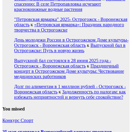
спасению: В селе Петропавловка исчезают
краснокнижные водные растения
"Петровская ярмарка" 2025- Острогожск - Воронежская
область
к
«Петровская ярмарка»: Праздник народного
творчества в Острогожске
День молодежи России в Острогожском Доме культуры-
Острогожск - Воронежская область
к
Выпускной бал в
Острогожске: Путь в новую жизнь
Выпускной бал состоялся в 28 июня 2025 года -
Острогожск - Воронежская область
к
Праздничный
концерт в Острогожском Доме культуры: Чествование
медицинских работников
Долг по алиментам в 1 миллион рублей - Острогожск -
Воронежская область
к
Задолженность по налогам: как
избежать неприятностей и вернуть себе спокойствие?
You missed
Конкурс
Спорт
25 мая стартовал Всероссийский конкурс проектов