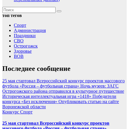
топ тегов
Спорт
Администрация
Праздники
СВО
Острогожск
Здоровье
ВОВ
Последнее сообщение
25 мая стартовал Всероссийский конкурс проектов массового
футбола «Россия – футбольная страна»
Ночь музеев: ЗАГС
Острогожского района отправился в культурное путешествие
Историческая интеллектуальная игра «1418»
Победители
конкурса «Без исключения»
Опубликовать статью на сайте
Воронежской области
Конкурс
Спорт
25 мая стартовал Всероссийский конкурс проектов
массового футбола «Россия – футбольная страна»