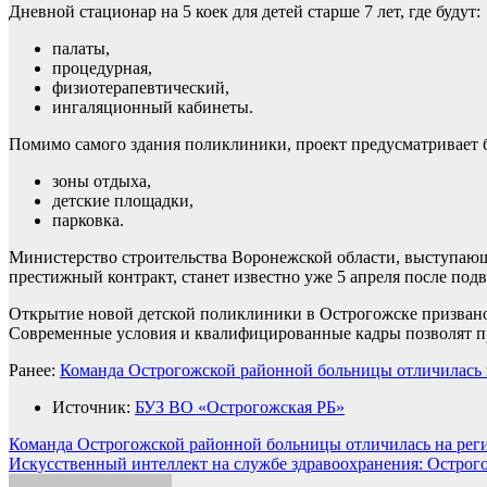
Дневной стационар на 5 коек для детей старше 7 лет, где будут:
палаты,
процедурная,
физиотерапевтический,
ингаляционный кабинеты.
Помимо самого здания поликлиники, проект предусматривает 
зоны отдыха,
детские площадки,
парковка.
Министерство строительства Воронежской области, выступающее
престижный контракт, станет известно уже 5 апреля после под
Открытие новой детской поликлиники в Острогожске призван
Современные условия и квалифицированные кадры позволят пр
Ранее:
Команда Острогожской районной больницы отличилась 
Источник:
БУЗ ВО «Острогожская РБ»
Навигация
Команда Острогожской районной больницы отличилась на рег
Искусственный интеллект на службе здравоохранения: Острог
по