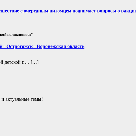
сшествие с очередным питомцем поднимает вопросы о вакци
ской поликлиники”
 - Острогожск - Воронежская область
:
ой детской п… […]
е и актуальные темы!