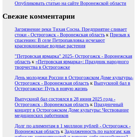
Опубликовать статью на сайте Воронежской области
Свежие комментарии
Загрязнение реки Тихая Сосна. Предприятие сливает
стоки - Острогожск - Воронежская область
к
Призыв к
спасению: В селе Петропавловка исчезают
краснокнижные водные растения
"Петровская ярмарка" 2025- Острогожск - Воронежская
область
к
«Петровская ярмарка»: Праздник народного
творчества в Острогожске
День молодежи России в Острогожском Доме культуры-
Острогожск - Воронежская область
к
Выпускной бал в
Острогожске: Путь в новую жизнь
Выпускной бал состоялся в 28 июня 2025 года -
Острогожск - Воронежская область
к
Праздничный
концерт в Острогожском Доме культуры: Чествование
медицинских работников
Долг по алиментам в 1 миллион рублей - Острогожск -
Воронежская область
к
Задолженность по налогам: как
избежать неприятностей и вернуть себе спокойствие?