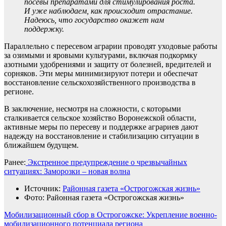
посевы препаратами для стимулирования роста.
И уже наблюдаем, как происходит отрастание.
Надеюсь, что государство окажет нам
поддержку.
Параллельно с пересевом аграрии проводят уходовые работы
за озимыми и яровыми культурами, включая подкормку
азотными удобрениями и защиту от болезней, вредителей и
сорняков. Эти меры минимизируют потери и обеспечат
восстановление сельскохозяйственного производства в
регионе.
В заключение, несмотря на сложности, с которыми
сталкивается сельское хозяйство Воронежской области,
активные меры по пересеву и поддержке аграриев дают
надежду на восстановление и стабилизацию ситуации в
ближайшем будущем.
Ранее:
Экстренное предупреждение о чрезвычайных
ситуациях: Заморозки – новая волна
Источник:
Районная газета «Острогожская жизнь»
Фото: Районная газета «Острогожская жизнь»
Навигация
Мобилизационный сбор в Острогожске: Укрепление военно-
мобилизационного потенциала региона