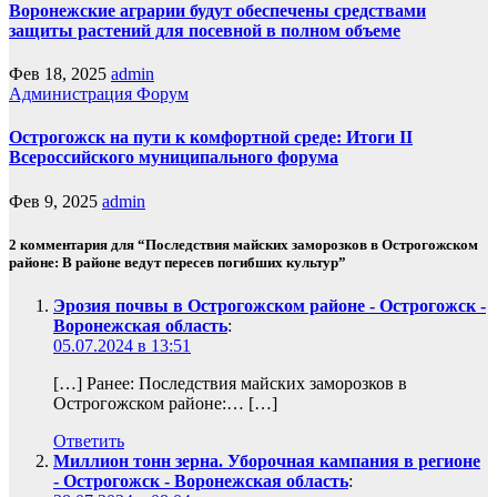
Воронежские аграрии будут обеспечены средствами
защиты растений для посевной в полном объеме
Фев 18, 2025
admin
Администрация
Форум
Острогожск на пути к комфортной среде: Итоги II
Всероссийского муниципального форума
Фев 9, 2025
admin
2 комментария для “Последствия майских заморозков в Острогожском
районе: В районе ведут пересев погибших культур”
Эрозия почвы в Острогожском районе - Острогожск -
Воронежская область
:
05.07.2024 в 13:51
[…] Ранее: Последствия майских заморозков в
Острогожском районе:… […]
Ответить
Миллион тонн зерна. Уборочная кампания в регионе
- Острогожск - Воронежская область
: