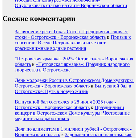
Опубликовать статью на сайте Воронежской области
Свежие комментарии
Загрязнение реки Тихая Сосна. Предприятие сливает
стоки - Острогожск - Воронежская область
к
Призыв к
спасению: В селе Петропавловка исчезают
краснокнижные водные растения
"Петровская ярмарка" 2025- Острогожск - Воронежская
область
к
«Петровская ярмарка»: Праздник народного
творчества в Острогожске
День молодежи России в Острогожском Доме культуры-
Острогожск - Воронежская область
к
Выпускной бал в
Острогожске: Путь в новую жизнь
Выпускной бал состоялся в 28 июня 2025 года -
Острогожск - Воронежская область
к
Праздничный
концерт в Острогожском Доме культуры: Чествование
медицинских работников
Долг по алиментам в 1 миллион рублей - Острогожск -
Воронежская область
к
Задолженность по налогам: как