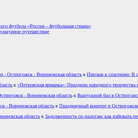
ого футбола «Россия – футбольная страна»
культурное путешествие
и - Острогожск - Воронежская область
к
Призыв к спасению: В 
бласть
к
«Петровская ярмарка»: Праздник народного творчества 
строгожск - Воронежская область
к
Выпускной бал в Острогожс
ск - Воронежская область
к
Праздничный концерт в Острогожск
оронежская область
к
Задолженность по налогам: как избежать н