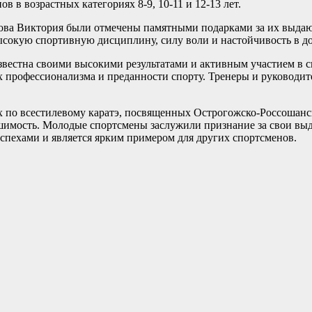
 в возрастных категориях 8-9, 10-11 и 12-13 лет.
ова Виктория были отмечены памятными подарками за их выда
высокую спортивную дисциплину, силу воли и настойчивость в д
звестна своими высокими результатами и активным участием в 
х профессионализма и преданности спорту. Тренеры и руководи
х по всестилевому каратэ, посвященных Острогожско-Россошанс
ешимость. Молодые спортсмены заслужили признание за свои в
спехами и является ярким примером для других спортсменов.