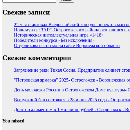
Свежие записи
25 мая стартовал Всероссийский конкурс проектов массов
Ночь музеев: ЗАГС Острогожского района отправился в 
Историческая интеллектуальная игра «1418»
Победители конкурса «Без исключения»
Опубликовать статью на сайте Воронежской области
Свежие комментарии
Загрязнение реки Тихая Сосна. Предприятие сливает сток
"Петровская ярмарка" 2025- Острогожск - Воронежская о
День молодежи России в Острогожском Доме культуры- О
Выпускной бал состоялся в 28 июня 2025 года - Острогож
Долг по алиментам в 1 миллион рублей - Острогожск - В
You missed