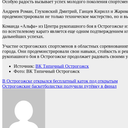
Особую радость вызывает успех молодого поколения спортсменов
Андреев Роман, Глуховский Дмитрий, Ганцев Кирилл и Жарик
продемонстрировали не только техническое мастерство, но и 
Команда «Альфа» из Центра рукопашного боя в Острогожске и
по всестилевому каратэ является еще одним подтверждением и
дальнейших успехах.
Участие острогожских спортсменов в областных соревнования
города. Они продемонстрировали свои навыки, стойкость и р
рукопашного боя в Острогожске продолжает радовать своими у
Источник:
ВК Типичный Острогожск
Фото: ВК Типичный Острогожск
Навигация
В Острогожске открылся бесплатный каток под открытым
Острогожские баскетболистки получили путёвку в финал
по
записям