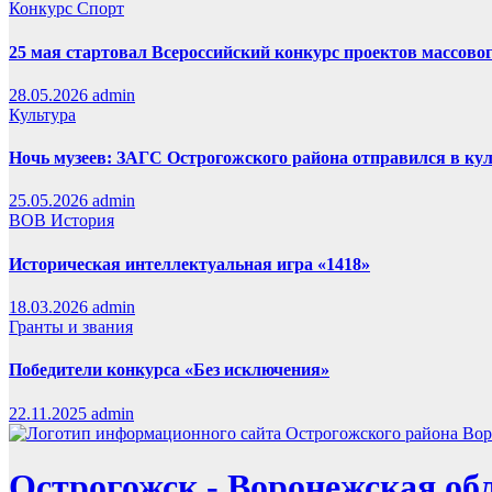
Конкурс
Спорт
25 мая стартовал Всероссийский конкурс проектов массовог
28.05.2026
admin
Культура
Ночь музеев: ЗАГС Острогожского района отправился в ку
25.05.2026
admin
ВОВ
История
Историческая интеллектуальная игра «1418»
18.03.2026
admin
Гранты и звания
Победители конкурса «Без исключения»
22.11.2025
admin
Острогожск - Воронежская об