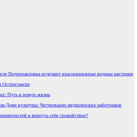
селе Петропавловка исчезают краснокнижные водные растения
в Острогожске
ке: Путь в новую жизнь
ом Доме культуры: Чествование медицинских работников
еприятностей и вернуть себе спокойствие?