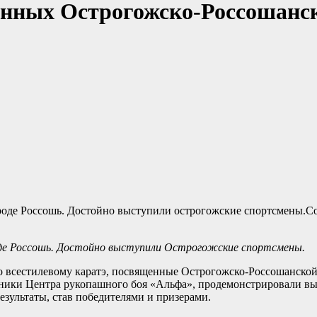
енных Острогожско-Россошанс
Со
роде Россошь. Достойно выступили Острогожские спортсмены.
о всестилевому каратэ, посвященные Острогожско-Россошанской
ники Центра рукопашного боя «Альфа», продемонстрировали вы
езультаты, став победителями и призерами.