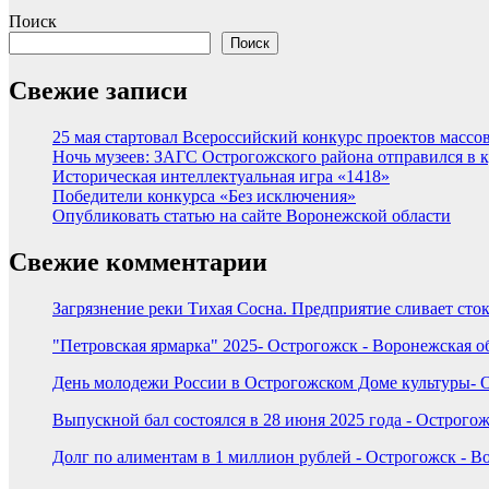
Поиск
Поиск
Свежие записи
25 мая стартовал Всероссийский конкурс проектов массов
Ночь музеев: ЗАГС Острогожского района отправился в 
Историческая интеллектуальная игра «1418»
Победители конкурса «Без исключения»
Опубликовать статью на сайте Воронежской области
Свежие комментарии
Загрязнение реки Тихая Сосна. Предприятие сливает сток
"Петровская ярмарка" 2025- Острогожск - Воронежская о
День молодежи России в Острогожском Доме культуры- О
Выпускной бал состоялся в 28 июня 2025 года - Острогож
Долг по алиментам в 1 миллион рублей - Острогожск - В