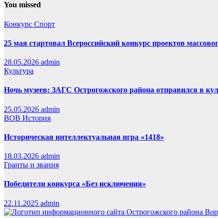
You missed
Конкурс
Спорт
25 мая стартовал Всероссийский конкурс проектов массовог
28.05.2026
admin
Культура
Ночь музеев: ЗАГС Острогожского района отправился в ку
25.05.2026
admin
ВОВ
История
Историческая интеллектуальная игра «1418»
18.03.2026
admin
Гранты и звания
Победители конкурса «Без исключения»
22.11.2025
admin