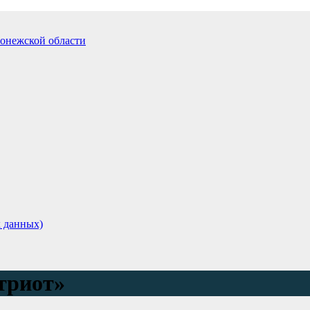
 данных)
триот»