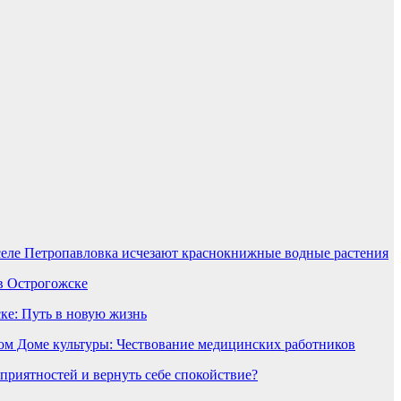
селе Петропавловка исчезают краснокнижные водные растения
в Острогожске
ке: Путь в новую жизнь
ом Доме культуры: Чествование медицинских работников
еприятностей и вернуть себе спокойствие?