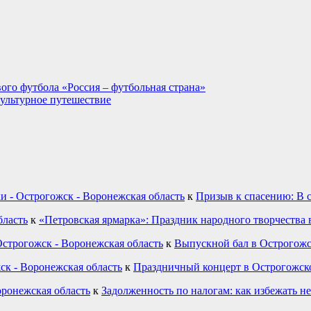
ого футбола «Россия – футбольная страна»
культурное путешествие
и - Острогожск - Воронежская область
к
Призыв к спасению: В 
бласть
к
«Петровская ярмарка»: Праздник народного творчества 
строгожск - Воронежская область
к
Выпускной бал в Острогожс
ск - Воронежская область
к
Праздничный концерт в Острогожск
оронежская область
к
Задолженность по налогам: как избежать н