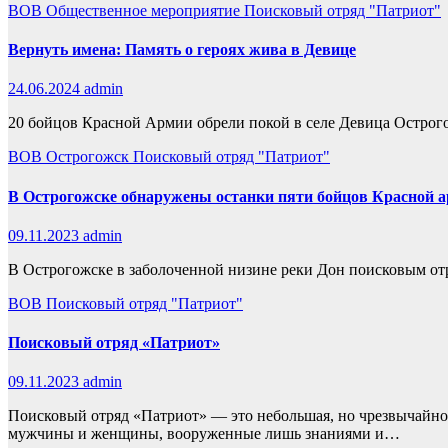
ВОВ
Общественное мероприятие
Поисковый отряд "Патриот"
Вернуть имена: Память о героях жива в Девице
24.06.2024
admin
20 бойцов Красной Армии обрели покой в селе Девица Острого
ВОВ
Острогожск
Поисковый отряд "Патриот"
В Острогожске обнаружены останки пяти бойцов Красной а
09.11.2023
admin
В Острогожске в заболоченной низине реки Дон поисковым от
ВОВ
Поисковый отряд "Патриот"
Поисковый отряд «Патриот»
09.11.2023
admin
Поисковый отряд «Патриот» — это небольшая, но чрезвычайно
мужчины и женщины, вооруженные лишь знаниями и…