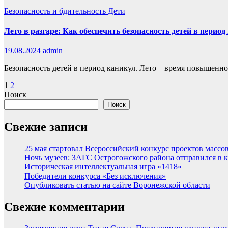
Безопасность и бдительность
Дети
Лето в разгаре: Как обеспечить безопасность детей в период
19.08.2024
admin
Безопасность детей в период каникул. Лето – время повышенно
Пагинация
1
2
Поиск
записей
Поиск
Свежие записи
25 мая стартовал Всероссийский конкурс проектов массов
Ночь музеев: ЗАГС Острогожского района отправился в 
Историческая интеллектуальная игра «1418»
Победители конкурса «Без исключения»
Опубликовать статью на сайте Воронежской области
Свежие комментарии