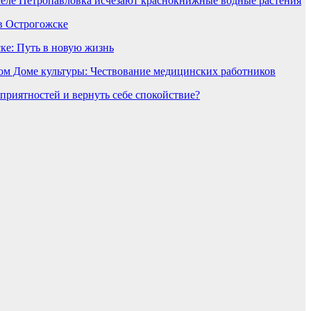
селе Петропавловка исчезают краснокнижные водные растения
в Острогожске
ке: Путь в новую жизнь
ом Доме культуры: Чествование медицинских работников
еприятностей и вернуть себе спокойствие?