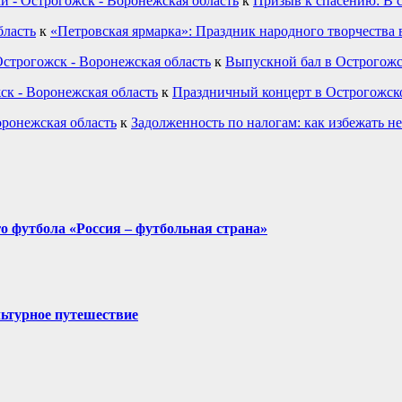
и - Острогожск - Воронежская область
к
Призыв к спасению: В 
бласть
к
«Петровская ярмарка»: Праздник народного творчества 
строгожск - Воронежская область
к
Выпускной бал в Острогожс
ск - Воронежская область
к
Праздничный концерт в Острогожск
оронежская область
к
Задолженность по налогам: как избежать н
о футбола «Россия – футбольная страна»
льтурное путешествие