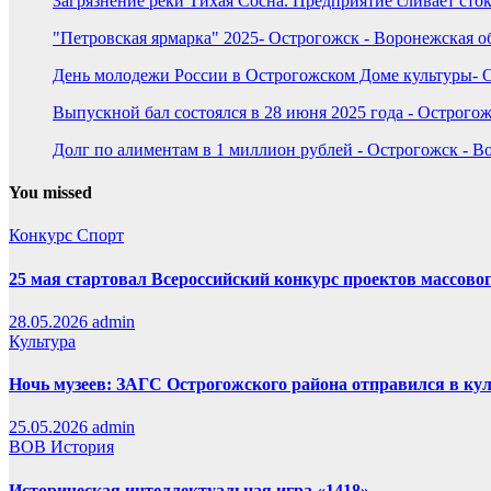
Загрязнение реки Тихая Сосна. Предприятие сливает сток
"Петровская ярмарка" 2025- Острогожск - Воронежская о
День молодежи России в Острогожском Доме культуры- О
Выпускной бал состоялся в 28 июня 2025 года - Острогож
Долг по алиментам в 1 миллион рублей - Острогожск - В
You missed
Конкурс
Спорт
25 мая стартовал Всероссийский конкурс проектов массовог
28.05.2026
admin
Культура
Ночь музеев: ЗАГС Острогожского района отправился в ку
25.05.2026
admin
ВОВ
История
Историческая интеллектуальная игра «1418»