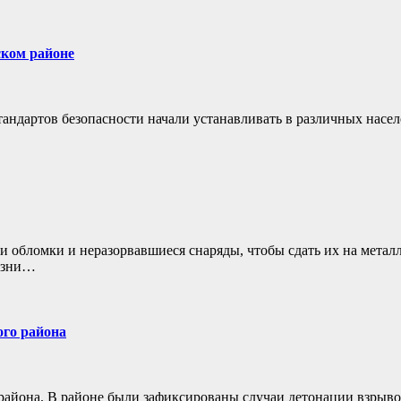
ском районе
андартов безопасности начали устанавливать в различных насе
и обломки и неразорвавшиеся снаряды, чтобы сдать их на метал
жизни…
ого района
 района. В районе были зафиксированы случаи детонации взрыво