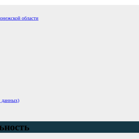
 данных)
льность