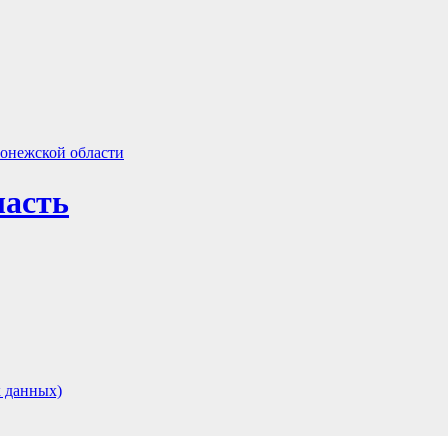
ласть
 данных)