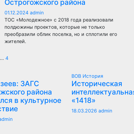
Острогожского района
01.12.2024
admin
ТОС «Молодежное» с 2018 года реализовали
полдюжины проектов, которые не только
преобразили облик поселка, но и сплотили его
жителей.
агинация
…
4
аписей
ВОВ
История
зеев: ЗАГС
Историческая
жского района
интеллектуальна
лся в культурное
«1418»
ствие
18.03.2026
admin
admin