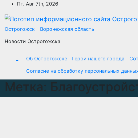
Перейти
Пт. Авг 7th, 2026
к
содержимому
Острогожск - Воронежская область
Новости Острогожска
Об Острогожске
Герои нашего города
Сот
Согласие на обработку персональных данны
Метка:
Благоустройс