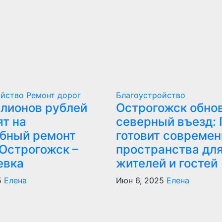
ойство
Ремонт дорог
Благоустройство
ллионов рублей
Острогожск обно
ят на
северный въезд: 
бный ремонт
готовит совреме
 Острогожск –
пространства дл
евка
жителей и гостей
5
Елена
Июн 6, 2025
Елена