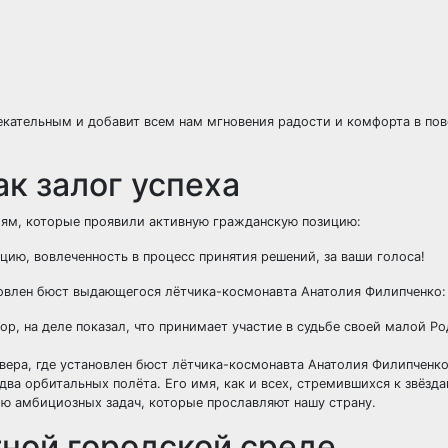
екательным и добавит всем нам мгновения радости и комфорта в по
к залог успеха
ям, которые проявили активную гражданскую позицию:
ию, вовлеченность в процесс принятия решений, за ваши голоса!
ановлен бюст выдающегося лётчика-космонавта Анатолия Филипченко:
р, на деле показал, что принимает участие в судьбе своей малой Р
сквера, где установлен бюст лётчика-космонавта Анатолия Филипчен
ва орбитальных полёта. Его имя, как и всех, стремившихся к звёзд
нию амбициозных задач, которые прославляют нашу страну.
ной городской среде