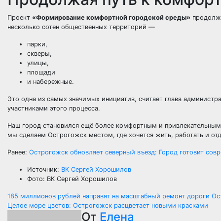
Проект
«Формирование комфортной городской среды»
продолжа
несколько сотен общественных территорий —
парки,
скверы,
улицы,
площади
и набережные.
Это одна из самых значимых инициатив, считает глава админист
участниками этого процесса.
Наш город становился ещё более комфортным и привлекательным д
мы сделаем Острогожск местом, где хочется жить, работать и от
Ранее:
Острогожск обновляет северный въезд: Город готовит совр
Источник:
ВК Сергей Хорошилов
Фото: ВК Сергей Хорошилов
Навигация
185 миллионов рублей направят на масштабный ремонт дороги Ос
Целое море цветов: Острогожск расцветает новыми красками
по
От
Елена