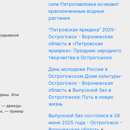
селе Петропавловка исчезают
краснокнижные водные
растения
"Петровская ярмарка" 2025-
вседневной
Острогожск - Воронежская
область
к
«Петровская
ярмарка»: Праздник народного
творчества в Острогожске
День молодежи России в
Острогожском Доме культуры-
Острогожск - Воронежская
область
к
Выпускной бал в
одины. Или
Острогожске: Путь в новую
жизнь
ко — дважды
ам, — пример
Выпускной бал состоялся в 28
июня 2025 года - Острогожск -
Воронежская область
к