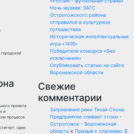
«Россия – футбольная страна»
Ночь музеев: ЗАГС
Острогожского района
отправился в культурное
путешествие
Историческая интеллектуальная
игра «1418»
Победители конкурса «Без
 городской
исключения»
Опубликовать статью на сайте
Воронежской области
она
Свежие
комментарии
ьного проекта
Загрязнение реки Тихая Сосна.
х и
Предприятие сливает стоки -
том процессе.
Острогожск - Воронежская
стигнут: одно
область
к
Призыв к спасению: В