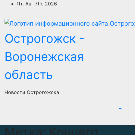
Перейти
Пт. Авг 7th, 2026
к
содержимому
Острогожск -
Воронежская
область
Новости Острогожска
Метка:
Концерт