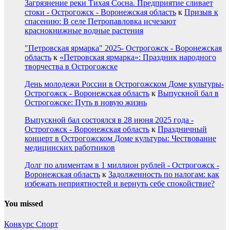
Загрязнение реки Тихая Сосна. Предприятие сливает
стоки - Острогожск - Воронежская область
к
Призыв к
спасению: В селе Петропавловка исчезают
краснокнижные водные растения
"Петровская ярмарка" 2025- Острогожск - Воронежская
область
к
«Петровская ярмарка»: Праздник народного
творчества в Острогожске
День молодежи России в Острогожском Доме культуры-
Острогожск - Воронежская область
к
Выпускной бал в
Острогожске: Путь в новую жизнь
Выпускной бал состоялся в 28 июня 2025 года -
Острогожск - Воронежская область
к
Праздничный
концерт в Острогожском Доме культуры: Чествование
медицинских работников
Долг по алиментам в 1 миллион рублей - Острогожск -
Воронежская область
к
Задолженность по налогам: как
избежать неприятностей и вернуть себе спокойствие?
You missed
Конкурс
Спорт