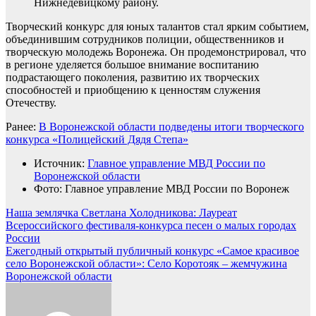
Нижнедевицкому району.
Творческий конкурс для юных талантов стал ярким событием,
объединившим сотрудников полиции, общественников и
творческую молодежь Воронежа. Он продемонстрировал, что
в регионе уделяется большое внимание воспитанию
подрастающего поколения, развитию их творческих
способностей и приобщению к ценностям служения
Отечеству.
Ранее:
В Воронежской области подведены итоги творческого
конкурса «Полицейский Дядя Степа»
Источник:
Главное управление МВД России по
Воронежской области
Фото: Главное управление МВД России по Воронеж
Навигация
Наша землячка Светлана Холодникова: Лауреат
Всероссийского фестиваля-конкурса песен о малых городах
по
России
записям
Ежегодный открытый публичный конкурс «Самое красивое
село Воронежской области»: Село Коротояк – жемчужина
Воронежской области