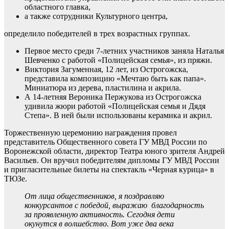
областного главка,
а также сотрудники Культурного центра,
определило победителей в трех возрастных группах.
Первое место среди 7-летних участников заняла Наталья
Шевченко с работой «Полицейская семья», из пряжи.
Виктория Загуменная, 12 лет, из Острогожска,
представила композицию «Мечтаю быть как папа».
Миниатюра из дерева, пластилина и акрила.
А 14-летняя Вероника Пержукова из Острогожска
удивила жюри работой «Полицейская семья и Дядя
Степа». В ней были использованы керамика и акрил.
Торжественную церемонию награждения провел
представитель Общественного совета ГУ МВД России по
Воронежской области, директор Театра юного зрителя Андрей
Васильев. Он вручил победителям дипломы ГУ МВД России
и пригласительные билеты на спектакль «Черная курица» в
ТЮЗе.
От лица общественников, я поздравляю
конкурсантов с победой, выражаю благодарность
за проявленную активность. Сегодня дети
окунутся в волшебство. Вот уже два века