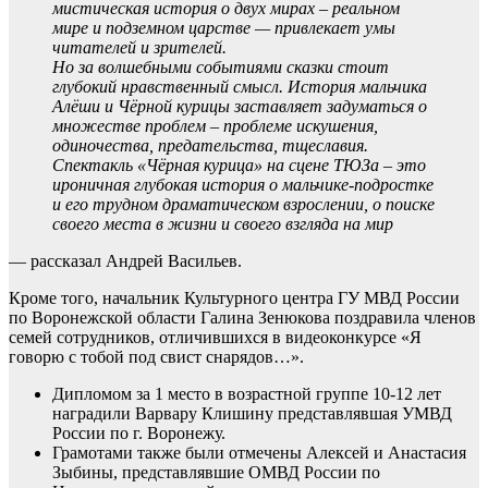
мистическая история о двух мирах – реальном
мире и подземном царстве — привлекает умы
читателей и зрителей.
Но за волшебными событиями сказки стоит
глубокий нравственный смысл. История мальчика
Алёши и Чёрной курицы заставляет задуматься о
множестве проблем – проблеме искушения,
одиночества, предательства, тщеславия.
Спектакль «Чёрная курица» на сцене ТЮЗа – это
ироничная глубокая история о мальчике-подростке
и его трудном драматическом взрослении, о поиске
своего места в жизни и своего взгляда на мир
— рассказал Андрей Васильев.
Кроме того, начальник Культурного центра ГУ МВД России
по Воронежской области Галина Зенюкова поздравила членов
семей сотрудников, отличившихся в видеоконкурсе «Я
говорю с тобой под свист снарядов…».
Дипломом за 1 место в возрастной группе 10-12 лет
наградили Варвару Клишину представлявшая УМВД
России по г. Воронежу.
Грамотами также были отмечены Алексей и Анастасия
Зыбины, представлявшие ОМВД России по