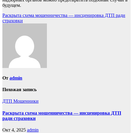
будущем.
Навигация
Раскрыта схема мошенничества — инсценировка ДТП ради
страховки
по
записям
От
admin
Похожая запись
ДТП
Мошенники
Раскрыта схема мошенничества — инсценировка ДТП
ради страховки
Окт 4, 2025
admin