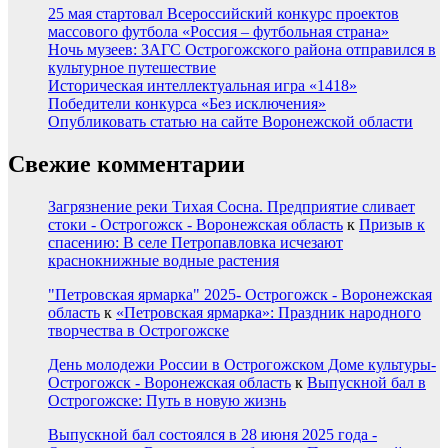
25 мая стартовал Всероссийский конкурс проектов
массового футбола «Россия – футбольная страна»
Ночь музеев: ЗАГС Острогожского района отправился в
культурное путешествие
Историческая интеллектуальная игра «1418»
Победители конкурса «Без исключения»
Опубликовать статью на сайте Воронежской области
Свежие комментарии
Загрязнение реки Тихая Сосна. Предприятие сливает
стоки - Острогожск - Воронежская область
к
Призыв к
спасению: В селе Петропавловка исчезают
краснокнижные водные растения
"Петровская ярмарка" 2025- Острогожск - Воронежская
область
к
«Петровская ярмарка»: Праздник народного
творчества в Острогожске
День молодежи России в Острогожском Доме культуры-
Острогожск - Воронежская область
к
Выпускной бал в
Острогожске: Путь в новую жизнь
Выпускной бал состоялся в 28 июня 2025 года -