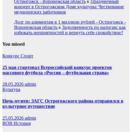
Острогожск - Воронежская область
к
Праздничный
концерт в Острогожском Доме культуры: Чествование
медицинских работников
Долг по алиментам в 1 миллион рублей - Острогожск -
Воронежская область
к
Задолженность по налогам: как
избежать неприятностей и вернуть себе спокойствие?
You missed
Конкурс
Спорт
25 мая стартовал Всероссийский конкурс проектов
массового футбола «Россия – футбольная страна»
28.05.2026
admin
Культура
Ночь музеев: ЗАГС Острогожского района отправился в
культурное путешествие
25.05.2026
admin
ВОВ
История