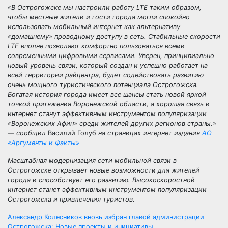
«
В Острогожске мы настроили работу LTE таким образом,
чтобы местные жители и гости города могли спокойно
использовать мобильный интернет как альтернативу
«домашнему» проводному доступу в сеть. Стабильные скорости
LTE вполне позволяют комфортно пользоваться всеми
современными цифровыми сервисами. Уверен, принципиально
новый уровень связи, который создан и успешно работает на
всей территории райцентра, будет содействовать развитию
очень мощного туристического потенциала Острогожска.
Богатая история города имеет все шансы стать новой яркой
точкой притяжения Воронежской области, а хорошая связь и
интернет станут эффективным инструментом популяризации
«Воронежских Афин» среди жителей других регионов страны
.»
—
сообщил
Василий Голуб
на страницах интернет издания
АО
«Аргументы и Факты»
Масштабная модернизация сети мобильной связи в
Острогожске открывает новые возможности для жителей
города и способствует его развитию. Высокоскоростной
интернет станет эффективным инструментом популяризации
Острогожска и привлечения туристов.
Навигация
Александр Колесников вновь избран главой администрации
Острогожска: Новые проекты и инициативы