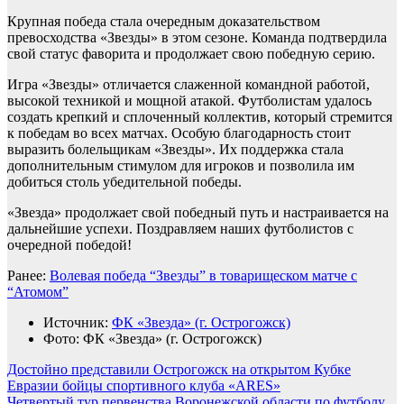
Крупная победа стала очередным доказательством
превосходства «Звезды» в этом сезоне. Команда подтвердила
свой статус фаворита и продолжает свою победную серию.
Игра «Звезды» отличается слаженной командной работой,
высокой техникой и мощной атакой. Футболистам удалось
создать крепкий и сплоченный коллектив, который стремится
к победам во всех матчах. Особую благодарность стоит
выразить болельщикам «Звезды». Их поддержка стала
дополнительным стимулом для игроков и позволила им
добиться столь убедительной победы.
«Звезда» продолжает свой победный путь и настраивается на
дальнейшие успехи. Поздравляем наших футболистов с
очередной победой!
Ранее:
Волевая победа “Звезды” в товарищеском матче с
“Атомом”
Источник:
ФК «Звезда» (г. Острогожск)
Фото: ФК «Звезда» (г. Острогожск)
Навигация
Достойно представили Острогожск на открытом Кубке
Евразии бойцы спортивного клуба «ARES»
по
Четвертый тур первенства Воронежской области по футболу