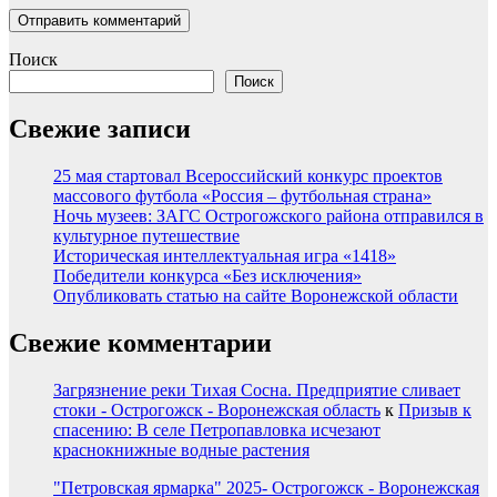
Поиск
Поиск
Свежие записи
25 мая стартовал Всероссийский конкурс проектов
массового футбола «Россия – футбольная страна»
Ночь музеев: ЗАГС Острогожского района отправился в
культурное путешествие
Историческая интеллектуальная игра «1418»
Победители конкурса «Без исключения»
Опубликовать статью на сайте Воронежской области
Свежие комментарии
Загрязнение реки Тихая Сосна. Предприятие сливает
стоки - Острогожск - Воронежская область
к
Призыв к
спасению: В селе Петропавловка исчезают
краснокнижные водные растения
"Петровская ярмарка" 2025- Острогожск - Воронежская