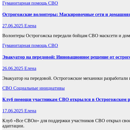
Гуманитарная помощь
СВО
Острогожские волонтеры: Маскировочные сети и домашня
27.06.2025
Елена
Волонтеры Острогожска передали бойцам СВО масксети и дом
Гуманитарная помощь
СВО
Эвакуатор на передовой: Инновационное решение от остро
26.06.2025
Елена
Эвакуатор на передовой. Острогожские механики разработали
СВО
Социальные инициативы
Клуб помощи участникам СВО открылся в Острогожском р
17.06.2025
Елена
Клуб «Все СВОи» для поддержки участников СВО открыл свои
адаптации.