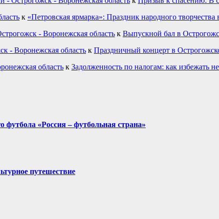
и - Острогожск - Воронежская область
к
Призыв к спасению: В 
бласть
к
«Петровская ярмарка»: Праздник народного творчества 
строгожск - Воронежская область
к
Выпускной бал в Острогожс
ск - Воронежская область
к
Праздничный концерт в Острогожск
оронежская область
к
Задолженность по налогам: как избежать н
о футбола «Россия – футбольная страна»
льтурное путешествие