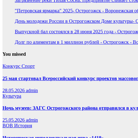
Загрязнение реки Тихая Сосна. Предприятие сливает сток
"Петровская ярмарка" 2025- Острогожск - Воронежская о
День молодежи России в Острогожском Доме культуры- О
Выпускной бал состоялся в 28 июня 2025 года - Острогож
Долг по алиментам в 1 миллион рублей - Острогожск - В
You missed
Конкурс
Спорт
25 мая стартовал Всероссийский конкурс проектов массовог
28.05.2026
admin
Культура
Ночь музеев: ЗАГС Острогожского района отправился в ку
25.05.2026
admin
ВОВ
История
Историческая интеллектуальная игра «1418»