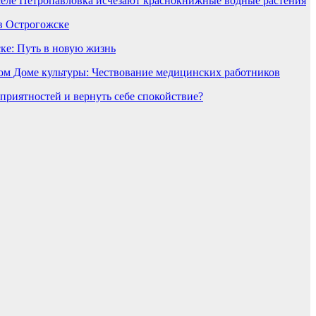
селе Петропавловка исчезают краснокнижные водные растения
в Острогожске
ке: Путь в новую жизнь
ом Доме культуры: Чествование медицинских работников
еприятностей и вернуть себе спокойствие?