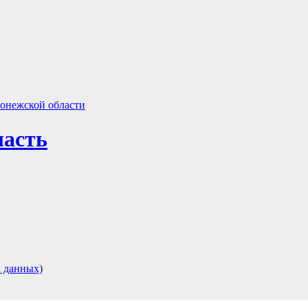
ласть
 данных)