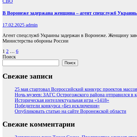
СВО
В Воронеже задержана женщина – агент спецслужб Украины
17.02.2025
admin
Агент спецслужб Украины задержан в Воронеже. Женщину зав
Министерства обороны России
Пагинация
1
2
…
6
Поиск
записей
Поиск
Свежие записи
25 мая стартовал Всероссийский конкурс проектов массов
Ночь музеев: ЗАГС Острогожского района отправился в 
Историческая интеллектуальная игра «1418»
Победители конкурса «Без исключения»
Опубликовать статью на сайте Воронежской области
Свежие комментарии