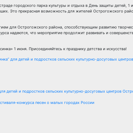
страде городского парка культуры и отдыха в День защиты детей, 1 
ших. Это прекрасная возможность для жителей Острогожского райо
тием для Острогожского района, способствующим развитию творче
курса надеются, что мероприятие продолжит развивать и совершенст
синка» 1 июня. Присоединяйтесь к празднику детства и искусства!
нка” для детей и подростков сельских культурно-досуговых центро
для детей и подростков сельских культурно-досуговых центров Ост
стиваля-конкурса песен о малых городах России