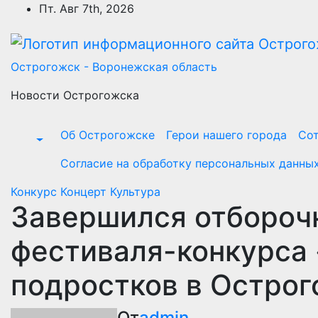
Перейти
Пт. Авг 7th, 2026
к
содержимому
Острогожск - Воронежская область
Новости Острогожска
Об Острогожске
Герои нашего города
Сот
Согласие на обработку персональных данны
Конкурс
Концерт
Культура
Завершился отборочн
фестиваля-конкурса 
подростков в Остро
От
admin