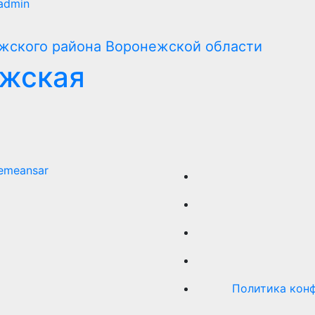
admin
ежская
emeansar
Политика конф