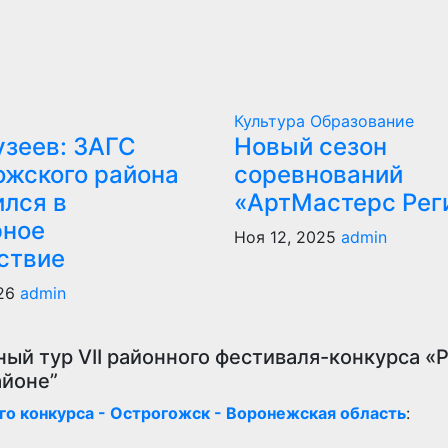
Культура
Образование
узеев: ЗАГС
Новый сезон
ожского района
соревнований
ился в
«АртМастерс Ре
рное
Ноя 12, 2025
admin
ствие
026
admin
ый тур VII районного фестиваля-конкурса «
айоне”
го конкурса - Острогожск - Воронежская область
: