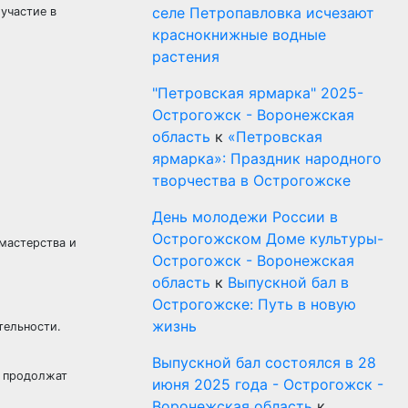
селе Петропавловка исчезают
участие в
краснокнижные водные
растения
"Петровская ярмарка" 2025-
Острогожск - Воронежская
область
к
«Петровская
ярмарка»: Праздник народного
творчества в Острогожске
День молодежи России в
Острогожском Доме культуры-
мастерства и
Острогожск - Воронежская
область
к
Выпускной бал в
Острогожске: Путь в новую
жизнь
тельности.
Выпускной бал состоялся в 28
е продолжат
июня 2025 года - Острогожск -
Воронежская область
к