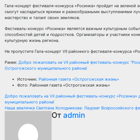
Гала-концерт фестиваля-конкурса «Росинка» пройдет на зеленой э
смогут насладиться яркими и разнообразными выступлениями луч
мастерство и талант своих земляков.
Фестиваль-конкурс «Росинка» является важным культурным собы
способностей детей и подростков. Организаторы и участники кон
культурную жизнь региона.
Не пропустите Гала-концерт VII районного фестиваля-конкурса «Ро
Ранее:
Добро пожаловать на VII районный фестиваль-конкурс “Роси
Острогожского муниципального района!
Источник:
Районная газета «Острогожская жизнь»
Фото: Районная газета «Острогожская жизнь»
Навигация
Добро пожаловать на VII районный фестиваль-конкурс «Росинка» 
муниципального района!
по
Наша землячка Светлана Холодникова: Лауреат Всероссийского фе
От
admin
записям