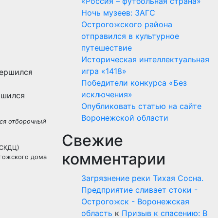
«Россия – футбольная страна»
Ночь музеев: ЗАГС
Острогожского района
отправился в культурное
путешествие
Историческая интеллектуальная
игра «1418»
Победители конкурса «Без
исключения»
ршился
Опубликовать статью на сайте
Воронежской области
лся отборочный
Свежие
(СКДЦ)
комментарии
огожского дома
Загрязнение реки Тихая Сосна.
Предприятие сливает стоки -
Острогожск - Воронежская
область
к
Призыв к спасению: В