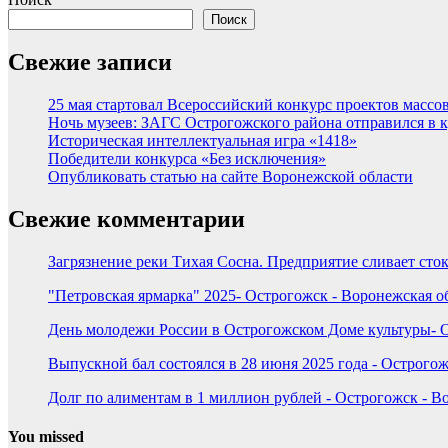
Поиск
Свежие записи
25 мая стартовал Всероссийский конкурс проектов массов
Ночь музеев: ЗАГС Острогожского района отправился в 
Историческая интеллектуальная игра «1418»
Победители конкурса «Без исключения»
Опубликовать статью на сайте Воронежской области
Свежие комментарии
Загрязнение реки Тихая Сосна. Предприятие сливает сток
"Петровская ярмарка" 2025- Острогожск - Воронежская о
День молодежи России в Острогожском Доме культуры- О
Выпускной бал состоялся в 28 июня 2025 года - Острогож
Долг по алиментам в 1 миллион рублей - Острогожск - В
You missed