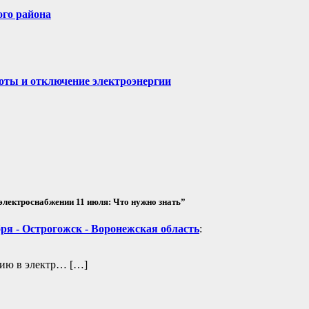
ого района
оты и отключение электроэнергии
электроснабжении 11 июля: Что нужно знать”
бря - Острогожск - Воронежская область
:
нию в электр… […]