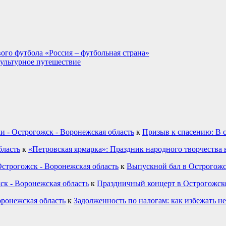
ого футбола «Россия – футбольная страна»
культурное путешествие
и - Острогожск - Воронежская область
к
Призыв к спасению: В 
бласть
к
«Петровская ярмарка»: Праздник народного творчества 
строгожск - Воронежская область
к
Выпускной бал в Острогожс
ск - Воронежская область
к
Праздничный концерт в Острогожск
оронежская область
к
Задолженность по налогам: как избежать н