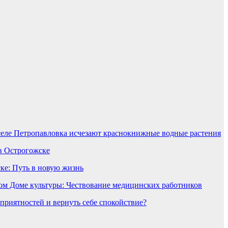
селе Петропавловка исчезают краснокнижные водные растения
в Острогожске
ке: Путь в новую жизнь
ом Доме культуры: Чествование медицинских работников
еприятностей и вернуть себе спокойствие?