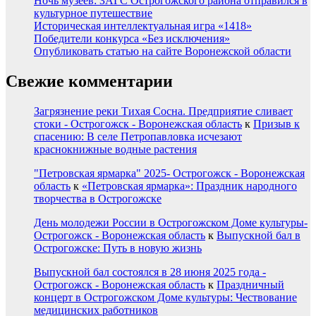
Ночь музеев: ЗАГС Острогожского района отправился в
культурное путешествие
Историческая интеллектуальная игра «1418»
Победители конкурса «Без исключения»
Опубликовать статью на сайте Воронежской области
Свежие комментарии
Загрязнение реки Тихая Сосна. Предприятие сливает
стоки - Острогожск - Воронежская область
к
Призыв к
спасению: В селе Петропавловка исчезают
краснокнижные водные растения
"Петровская ярмарка" 2025- Острогожск - Воронежская
область
к
«Петровская ярмарка»: Праздник народного
творчества в Острогожске
День молодежи России в Острогожском Доме культуры-
Острогожск - Воронежская область
к
Выпускной бал в
Острогожске: Путь в новую жизнь
Выпускной бал состоялся в 28 июня 2025 года -
Острогожск - Воронежская область
к
Праздничный
концерт в Острогожском Доме культуры: Чествование
медицинских работников