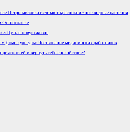
селе Петропавловка исчезают краснокнижные водные растения
в Острогожске
ке: Путь в новую жизнь
ом Доме культуры: Чествование медицинских работников
еприятностей и вернуть себе спокойствие?