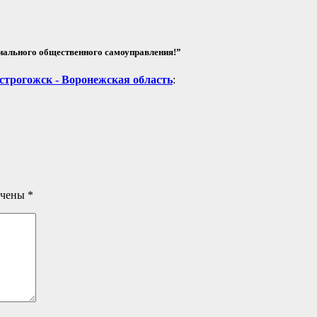
иального общественного самоуправления!”
строгожск - Воронежская область
:
ечены
*