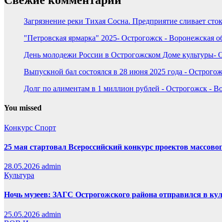
Свежие комментарии
Загрязнение реки Тихая Сосна. Предприятие сливает сток
"Петровская ярмарка" 2025- Острогожск - Воронежская о
День молодежи России в Острогожском Доме культуры- О
Выпускной бал состоялся в 28 июня 2025 года - Острогож
Долг по алиментам в 1 миллион рублей - Острогожск - В
You missed
Конкурс
Спорт
25 мая стартовал Всероссийский конкурс проектов массовог
28.05.2026
admin
Культура
Ночь музеев: ЗАГС Острогожского района отправился в ку
25.05.2026
admin