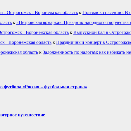
и - Острогожск - Воронежская область
к
Призыв к спасению: В 
бласть
к
«Петровская ярмарка»: Праздник народного творчества 
строгожск - Воронежская область
к
Выпускной бал в Острогожс
ск - Воронежская область
к
Праздничный концерт в Острогожск
оронежская область
к
Задолженность по налогам: как избежать н
о футбола «Россия – футбольная страна»
льтурное путешествие