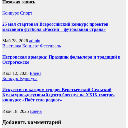
Похожая запись
Конкурс
Спорт
25 мая стартовал Всероссийский конкурс проектов
массового футбола «Россия – футбольная страна»
Май 28, 2026
admin
Выставка
Концерт
Фестиваль
Петровская ярмарка: Праздник фольклора и традиций в
Острогожске
Июл 12, 2025
Елена
Конкурс
Культура
Искусство в каждом сердце: Веретьевский Сельский
Культурно-досуговый центр блеснул на XXIX смотре-
конкурсе «Поёт село родное»
Июн 18, 2025
Елена
Добавить комментарий