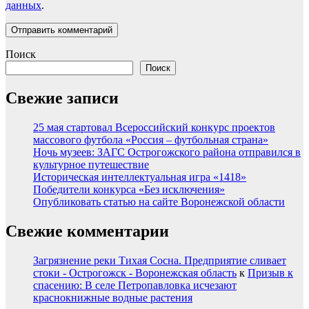
данных
.
Поиск
Поиск
Свежие записи
25 мая стартовал Всероссийский конкурс проектов
массового футбола «Россия – футбольная страна»
Ночь музеев: ЗАГС Острогожского района отправился в
культурное путешествие
Историческая интеллектуальная игра «1418»
Победители конкурса «Без исключения»
Опубликовать статью на сайте Воронежской области
Свежие комментарии
Загрязнение реки Тихая Сосна. Предприятие сливает
стоки - Острогожск - Воронежская область
к
Призыв к
спасению: В селе Петропавловка исчезают
краснокнижные водные растения