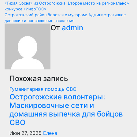
Навигация
«Тихая Сосна» из Острогожска: Второе место на региональном
конкурсе «ИнфоТОС»
по
Острогожский район борется с мусором: Административное
давление и просвещение населения
записям
От
admin
Похожая запись
Гуманитарная помощь
СВО
Острогожские волонтеры:
Маскировочные сети и
домашняя выпечка для бойцов
СВО
Июн 27, 2025
Елена