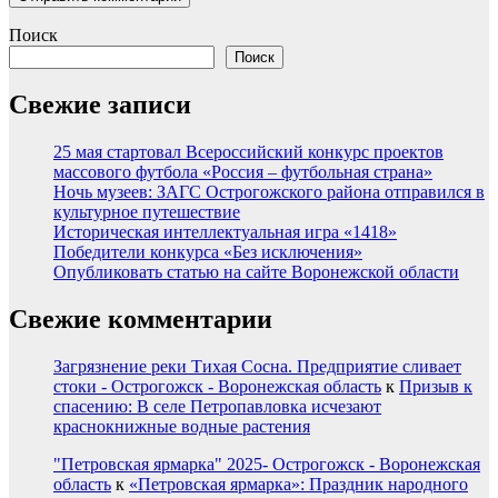
Поиск
Поиск
Свежие записи
25 мая стартовал Всероссийский конкурс проектов
массового футбола «Россия – футбольная страна»
Ночь музеев: ЗАГС Острогожского района отправился в
культурное путешествие
Историческая интеллектуальная игра «1418»
Победители конкурса «Без исключения»
Опубликовать статью на сайте Воронежской области
Свежие комментарии
Загрязнение реки Тихая Сосна. Предприятие сливает
стоки - Острогожск - Воронежская область
к
Призыв к
спасению: В селе Петропавловка исчезают
краснокнижные водные растения
"Петровская ярмарка" 2025- Острогожск - Воронежская
область
к
«Петровская ярмарка»: Праздник народного