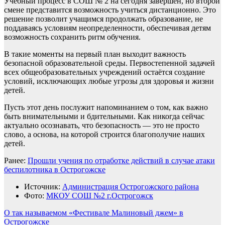
Учебный процесс в СОШ № 2 на сегодня завершен, но второй
смене представится возможность учиться дистанционно. Это
решение позволит учащимся продолжать образование, не
поддаваясь условиям неопределенности, обеспечивая детям
возможность сохранить ритм обучения.
В такие моменты на первый план выходит важность
безопасной образовательной среды. Первостепенной задачей
всех общеобразовательных учреждений остаётся создание
условий, исключающих любые угрозы для здоровья и жизни
детей.
Пусть этот день послужит напоминанием о том, как важно
быть внимательными и бдительными. Как никогда сейчас
актуально осознавать, что безопасность — это не просто
слово, а основа, на которой строится благополучие наших
детей.
Ранее:
Прошли учения по отработке действий в случае атаки
беспилотника в Острогожске
Источник:
Администрация Острогожского района
Фото:
МКОУ СОШ №2 г.Острогожск
Навигация
О так называемом «Фестивале Малиновый джем» в
Острогожске