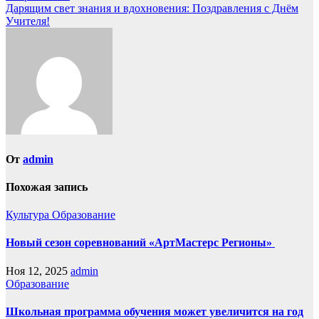
по
Дарящим свет знания и вдохновения: Поздравления с Днём
записям
Учителя!
От
admin
Похожая запись
Культура
Образование
Новый сезон соревнований «АртМастерс Регионы»
Ноя 12, 2025
admin
Образование
Школьная программа обучения может увеличится на год